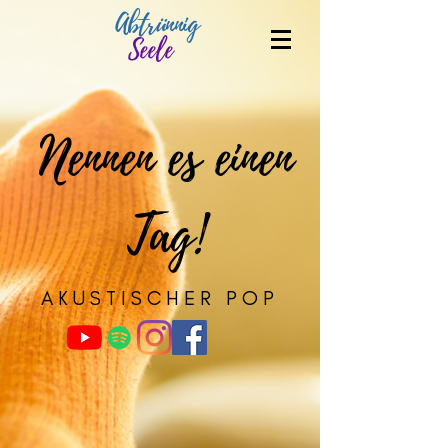
Abtrünnig
Seele
Nennen es einen
Tag!
AKUSTISCHER POP